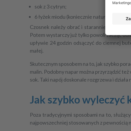
sok z 3 cytryn;
6 łyżek miodu (koniecznie naturalnego).
Czosnek należy obrać i starannie zmiażdżyć,
Potem wystarczy już tylko powoli zacząć dol
upływie 24 godzin odsączyć do ciemnej butelk
małej.
Skutecznym sposobem na to,
jak szybko pora
malin. Podobny napar można przyrządzić też 
sok. Taki napój doskonale rozgrzewa i dział
Jak szybko wyleczyć k
Poza tradycyjnymi sposobami na to,
służący
najpowszechniej stosowanych z pewnością n