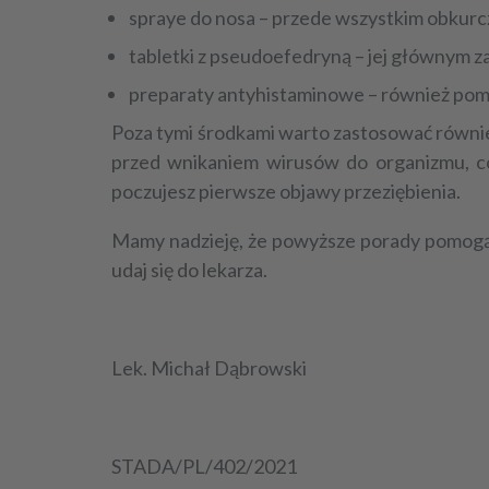
spraye do nosa – przede wszystkim obkurcz
tabletki z pseudoefedryną – jej głównym z
preparaty antyhistaminowe – również poma
Poza tymi środkami warto zastosować równie
przed wnikaniem wirusów do organizmu, co
poczujesz pierwsze objawy przeziębienia.
Mamy nadzieję, że powyższe porady pomogą Ci
udaj się do lekarza.
Lek. Michał Dąbrowski
STADA/PL/402/2021