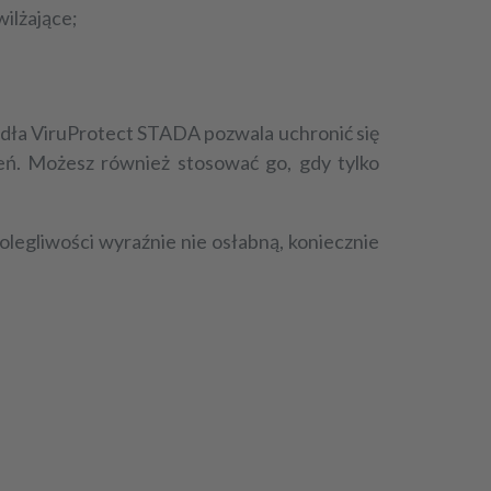
wilżające;
rdła ViruProtect STADA pozwala uchronić się
eń. Możesz również stosować go, gdy tylko
olegliwości wyraźnie nie osłabną, koniecznie