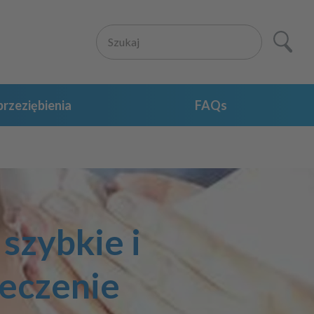
rzeziębienia
FAQs
szybkie i
leczenie