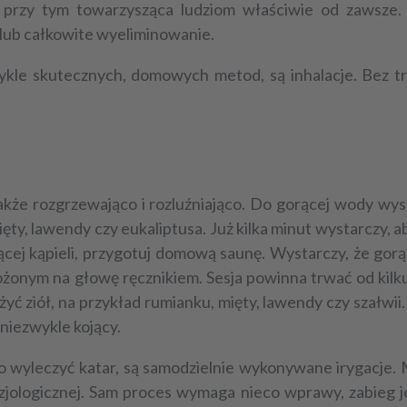
a przy tym towarzysząca ludziom właściwie od zawsze.
lub całkowite wyeliminowanie.
wykle skutecznych, domowych metod, są inhalacje. Bez t
 także rozgrzewająco i rozluźniająco. Do gorącej wody wy
ięty, lawendy czy eukaliptusa. Już kilka minut wystarczy, 
ącej kąpieli, przygotuj domową saunę. Wystarczy, że gor
ożonym na głowę ręcznikiem. Sesja powinna trwać od kilku
yć ziół, na przykład rumianku, mięty, lawendy czy szałwii
 niezwykle kojący.
o wyleczyć katar
, są samodzielnie wykonywane irygacje.
jologicznej. Sam proces wymaga nieco wprawy, zabieg je