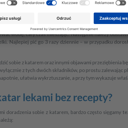
 najlepiej w specjalnej wyciskarce. Następnie trzeba do
ewać wodę, cały czas mieszając. Następnie należy odstawi
i. Najlepiej pić go 3 razy dziennie – w przypadku dorosł
dzić sobie z katarem
oraz innymi objawami przeziębienia będ
wyłącznie z tych dwóch składników, po prostu zalewając p
a napotnie, ułatwia wykrztuszanie, a przy tym wykazuje wł
atar lekami bez recepty?
mi doradzenia sobie z katarem
, bardzo często sięgamy te
ależą: