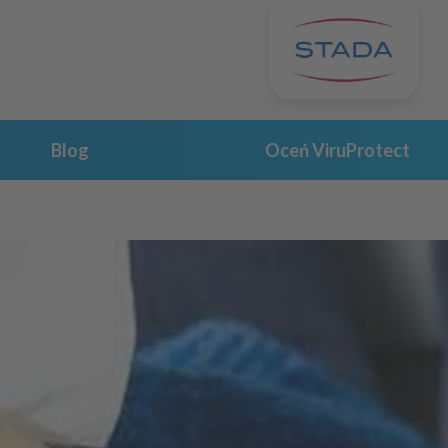
Blog
Oceń ViruProtect