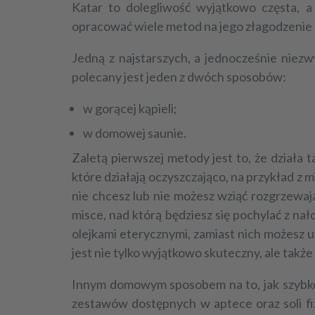
Katar to dolegliwość wyjątkowo częsta, 
opracować wiele metod na jego złagodzenie 
Jedną z najstarszych, a jednocześnie niez
polecany jest jeden z dwóch sposobów:
w gorącej kąpieli;
w domowej saunie.
Zaletą pierwszej metody jest to, że działa
które działają oczyszczająco, na przykład z m
nie chcesz lub nie możesz wziąć rozgrzewaj
misce, nad którą będziesz się pochylać z nał
olejkami eterycznymi, zamiast nich możesz uż
jest nie tylko wyjątkowo skuteczny, ale także
Innym domowym sposobem na to,
jak szybk
zestawów dostępnych w aptece oraz soli fiz