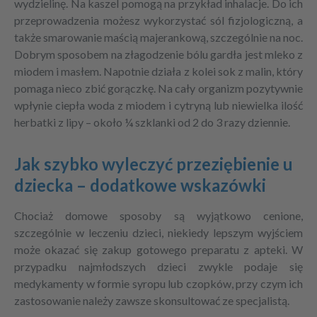
wydzielinę. Na kaszel pomogą na przykład inhalacje. Do ich
przeprowadzenia możesz wykorzystać sól fizjologiczną, a
także smarowanie maścią majerankową, szczególnie na noc.
Dobrym sposobem na złagodzenie bólu gardła jest mleko z
miodem i masłem. Napotnie działa z kolei sok z malin, który
pomaga nieco zbić gorączkę. Na cały organizm pozytywnie
wpłynie ciepła woda z miodem i cytryną lub niewielka ilość
herbatki z lipy – około ¼ szklanki od 2 do 3 razy dziennie.
Jak szybko wyleczyć przeziębienie u
dziecka – dodatkowe wskazówki
Chociaż domowe sposoby są wyjątkowo cenione,
szczególnie w leczeniu dzieci, niekiedy lepszym wyjściem
może okazać się zakup gotowego preparatu z apteki. W
przypadku najmłodszych dzieci zwykle podaje się
medykamenty w formie syropu lub czopków, przy czym ich
zastosowanie należy zawsze skonsultować ze specjalistą.