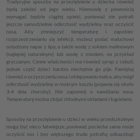
Tradycyjne sposoby na
przeziębienie u dziecka
również
będą zależeć od jego wieku. Niemowlę z pewnością
wymagać będzie ciągłej opieki, ponieważ nie potrafi
jeszcze samodzielnie odkrztusić wydzieliny oraz oczyścić
nosa. Aby zmniejszyć temperaturę i zapobiec
rozprzestrzenianiu się infekcji, możesz podać maluchowi
ostudzony napar z lipy, a także wodę z sokiem malinowym
(najlepiej naturalnym) lub wodę z miodem, na przykład
gryczanym. Cenne właściwości ma również syrop z cebuli,
jednak część dzieci bardzo niechętnie go pije. Pamiętaj
również o oczyszczeniu nosa i oklepywaniu malca, aby mógł
odkrztusić wydzielinę w mokrym kaszlu (pojawia się około
3-4 dnia choroby). Nie zapomnij o nawilżaniu nosa.
Temperaturę można zbijać chłodnymi okładami i kąpielami.
Sposoby na
przeziębienie u dzieci
w wieku przedszkolnym
mogą być nieco łatwiejsze, ponieważ pociecha sama może
oczyścić nos i bez większego trudu potrafią odkaszlnąć