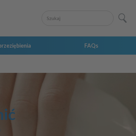
rzeziębienia
FAQs
ić
?