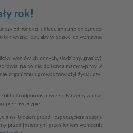
ły rok!
o zależy od kondycji układu immunologicznego.
 tak ważne jest, aby wiedzieć, co wzmacnia
ków, węzłów chłonnych, śledziony, grasicy).
 zdrowia, na co nie do końca mamy wpływ. Z
ie organizmu i prowadzony styl życia, czyli
ałanie układu odpornościowego. Możemy zadbać
np. przeciw grypie.
ycia na tydzień przed rozpoczęciem sezonu
żymy przed jesiennym przesileniem wzmocnić
oustrojów.