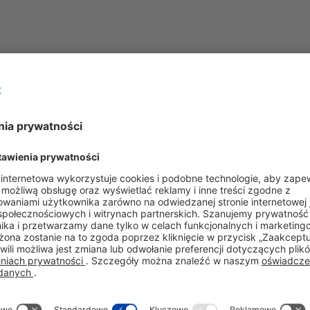
ość w sezonie infekcyjnym? 
e i kompleksowo, po prostu dbając o siebie przez cały rok. 
kając zatłoczonych miejsc. Oczywiście nie zawsze jest to p
arzeń… Choroba nie wybiera, a przeziębienie może dopaść k
rność. W jaki sposób?
ani monotonną dietę cynkową, lecz o wyrób medyczny Virup
t stworzony z połączenia dwóch składników: