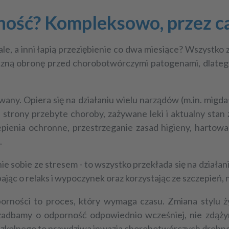
ość? Kompleksowo, przez ca
wcale, a inni łapią przeziębienie co dwa miesiące? Wszystk
zną obronę przed chorobotwórczymi patogenami, dlatego
ny. Opiera się na działaniu wielu narządów (m.in. migdał
 strony przebyte choroby, zażywane leki i aktualny stan
epienia ochronne, przestrzeganie zasad higieny, hartowan
.
enie sobie ze stresem - to wszystko przekłada się na dzi
ając o relaks i wypoczynek oraz korzystając ze szczepień, 
rności to proces, który wymaga czasu. Zmiana stylu ż
ie zadbamy o odporność odpowiednio wcześniej, nie zdą
 szkolnego to prawdziwa inwazja chorobotwórczych drobn