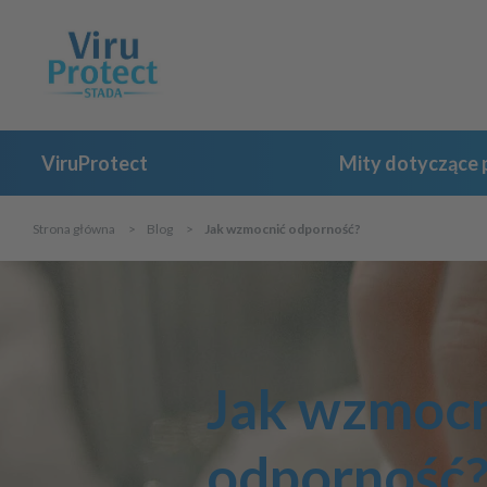
ViruProtect
Mity dotyczące p
Strona główna
Blog
Jak wzmocnić odporność?
Jak wzmocn
odporność