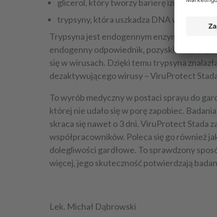
glicerol, który tworzy barierę izolującą wir
trypsyny, która uszkadza DNA wirusów, bl
Trypsyna jest endogennym enzymem trawienny
endogenny odpowiednik, pozyskiwany z ryb, n
się w wirusach. Dzięki temu trypsyna znala
dezaktywującego wirusy – ViruProtect Stada
To wyrób medyczny w postaci sprayu do gardł
której nie udało się w porę zapobiec. Badani
skraca się nawet o 3 dni. ViruProtect Stada 
współpracowników. Poleca się go również jak
dolegliwości gardłowe. To sprawdzony sposób
więcej, jego skuteczność potwierdzają badani
Lek. Michał Dąbrowski