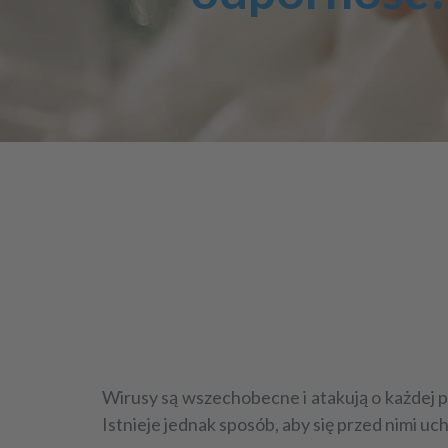
Wirusy są wszechobecne i atakują o każdej po
Istnieje jednak sposób, aby się przed nimi u