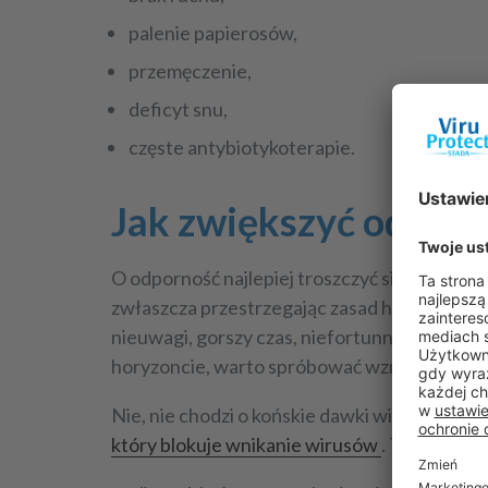
palenie papierosów,
przemęczenie,
deficyt snu,
częste antybiotykoterapie.
Jak zwiększyć odporn
O odporność najlepiej troszczyć się regularni
zwłaszcza przestrzegając zasad higieny i uni
nieuwagi, gorszy czas, niefortunny splot wyd
horyzoncie, warto spróbować wzmocnić odpo
Nie, nie chodzi o końskie dawki witaminy C 
który blokuje wnikanie wirusów
. To prepara