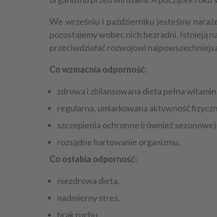
We wrześniu i październiku jesteśmy naraże
pozostajemy wobec nich bezradni. Istnieją n
przeciwdziałać rozwojowi najpowszechniejs
Co wzmacnia odporność:
zdrowa i zbilansowana dieta pełna witamin
regularna, umiarkowana aktywność fizyczn
szczepienia ochronne (również sezonowe)
rozsądne hartowanie organizmu,
Co osłabia odporność:
niezdrowa dieta,
nadmierny stres,
brak ruchu,