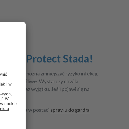
Z ViruProtect Stada!
Dzięki temu można zmniejszyć ryzyko infekcji,
roste ani możliwe. Wystarczy chwila
ażdego. Bez wyjątku. Jeśli pojawi się na
rotect Stada w postaci
spray-u do gardła