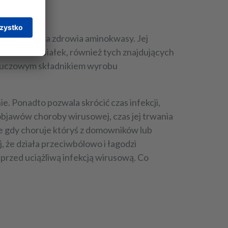
.
ją ważne dla zdrowia aminokwasy. Jej
o rozkładu białek, również tych znajdujących
 kluczowym składnikiem wyrobu
. Ponadto pozwala skrócić czas infekcji,
 objawów choroby wirusowej, czas jej trwania
nie gdy choruje któryś z domowników lub
 że działa przeciwbólowo i łagodzi
przed uciążliwą infekcją wirusową. Co