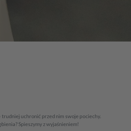
e trudniej uchronić przed nim swoje pociechy.
iębienia? Spieszymy z wyjaśnieniem!