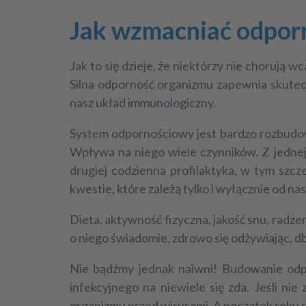
Jak wzmacniać odporn
Jak to się dzieje, że niektórzy nie chorują 
Silna odporność organizmu zapewnia skutec
nasz układ immunologiczny.
System odpornościowy jest bardzo rozbudowa
Wpływa na niego wiele czynników. Z jednej
drugiej codzienna profilaktyka, w tym szcz
kwestie, które zależą tylko i wyłącznie od nas
Dieta, aktywność fizyczna, jakość snu, radz
o niego świadomie, zdrowo się odżywiając, db
Nie bądźmy jednak naiwni! Budowanie odpo
infekcyjnego na niewiele się zda. Jeśli n
organizmu przed wirusami. A początek roku