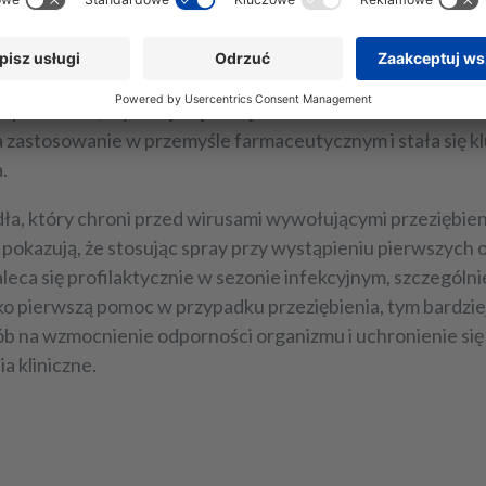
usy,
okując dalsze infekowanie komórek organizmu gospodarza
m, który ma zdolność trawienia białek, z których powsta
p. z dorsza, wykazuje tę samą właściwość - ma zdolność d
zła zastosowanie w przemyśle farmaceutycznym i stała się
.
a, który chroni przed wirusami wywołującymi przeziębienie
a pokazują, że stosując spray przy wystąpieniu pierwszych
zaleca się profilaktycznie w sezonie infekcyjnym, szczegól
o pierwszą pomoc w przypadku przeziębienia, tym bardziej,
 na wzmocnienie odporności organizmu i uchronienie się 
a kliniczne.