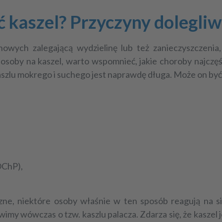
 kaszel? Przyczyny dolegliw
wych zalegającą wydzielinę lub też zanieczyszczenia,
soby na kaszel
, warto wspomnieć, jakie choroby najczęś
szlu mokrego i suchego jest naprawdę długa. Może on b
OChP),
zne, niektóre osoby właśnie w ten sposób reagują na si
imy wówczas o tzw. kaszlu palacza. Zdarza się, że kaszel 