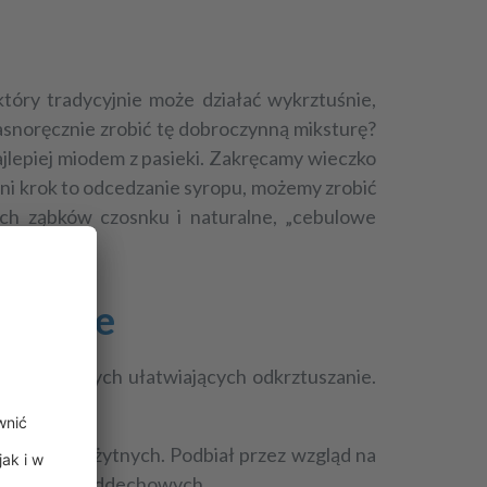
tóry tradycyjnie może działać wykrztuśnie,
łasnoręcznie zrobić tę dobroczynną miksturę?
najlepiej miodem z pasieki. Zakręcamy wieczko
atni krok to odcedzanie syropu, możemy zrobić
ych ząbków czosnku i naturalne, „cebulowe
rztuśne
w ziołowych ułatwiających odkrztuszanie.
zasach starożytnych. Podbiał przez wzgląd na
órnych dróg oddechowych,