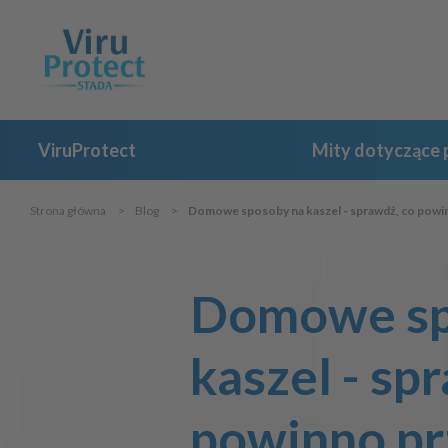
ViruProtect
Mity dotyczące p
Strona główna
Blog
Domowe sposoby na kaszel - sprawdź, co powin
Domowe sp
kaszel - sp
powinno pr