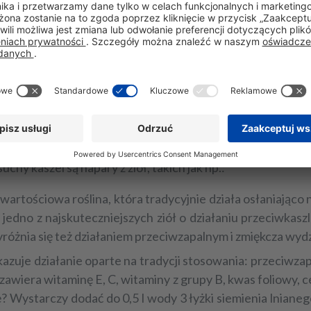
tradycyjny środek wykrztuśny na kaszel, który ma szerokie
przeciwzapalne oraz regenerujące,
dzięki zawartości tymolu i karwakrolu zioło wspomag
u, tym samym ułatwiając choremu odkrztuszanie.
chy kaszel - napary ziołow
uchy kasze
l są napary z ziół, takich jak np.:
to wartościowa roślina, która tradycyjnie działa osłaniają
 jedno z najskuteczniejszych ziół o działaniu przeciwkas
różnia się też działaniem przeciwzapalnym i zmiękcza wydzi
ykazuje działanie oparte na tradycji stosowania: przeciwza
 zawiera witaminę E, C, witaminy z grupy B, kwas foliowy,
Wystarczy dodać do 0,5 l wody 3 łyżki siemienia lnianego