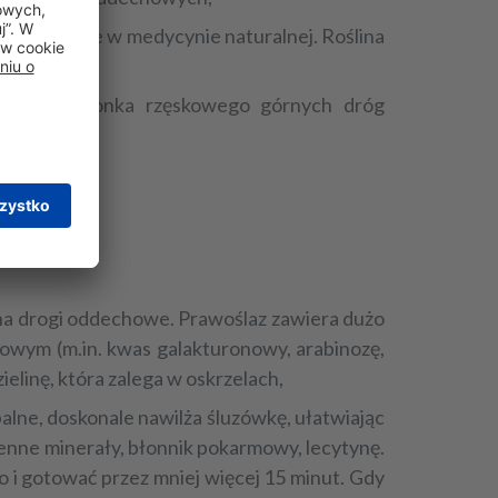
 zastosowanie w medycynie naturalnej. Roślina
a ruch nabłonka rzęskowego górnych dróg
e
co na drogi oddechowe. Prawoślaz zawiera dużo
zlowym (m.in. kwas galakturonowy, arabinozę,
elinę, która zalega w oskrzelach,
palne, doskonale nawilża śluzówkę, ułatwiając
 cenne minerały, błonnik pokarmowy, lecytynę.
 i gotować przez mniej więcej 15 minut. Gdy