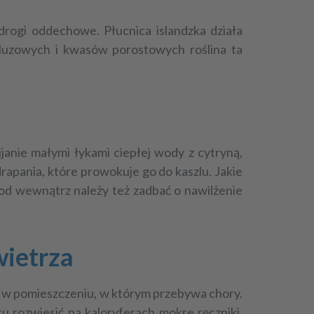
drogi oddechowe. Płucnica islandzka działa
śluzowych i kwasów porostowych roślina ta
anie małymi łykami ciepłej wody z cytryną,
apania, które prowokuje go do kaszlu. Jakie
 od wewnątrz należy też zadbać o nawilżenie
wietrza
a w pomieszczeniu, w którym przebywa chory.
tu rozwiesić na kaloryferach mokre ręczniki.