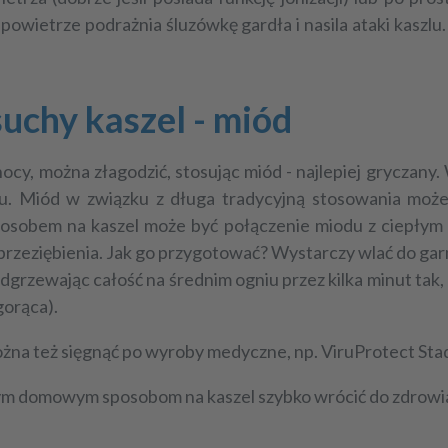
powietrze podrażnia śluzówkę gardła i nasila ataki kaszl
chy kaszel - miód
ocy, można złagodzić, stosując miód - najlepiej gryczan
u. Miód w związku z długa tradycyjną stosowania moż
osobem na kaszel
może być połączenie miodu z ciepłym
przeziębienia. Jak go przygotować? Wystarczy wlać do garn
dgrzewając całość na średnim ogniu przez kilka minut tak, 
gorąca).
ożna też sięgnąć po wyroby medyczne, np. ViruProtect Sta
nym
domowym sposobom na kaszel
szybko wrócić do zdrowi