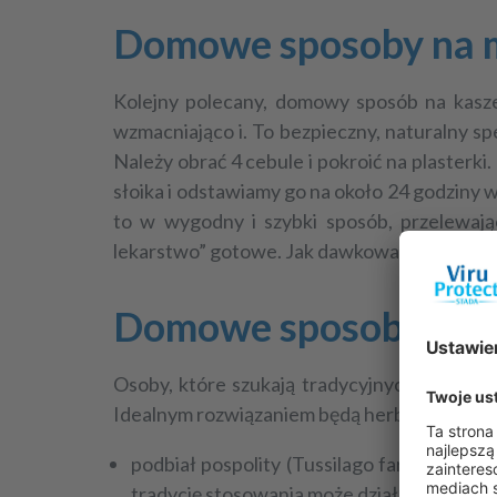
Domowe sposoby na mo
Kolejny polecany,
domowy sposób na kasze
wzmacniająco i. To bezpieczny, naturalny sp
Należy obrać 4 cebule i pokroić na plasterki
słoika i odstawiamy go na około 24 godziny w
to w wygodny i szybki sposób, przelewają
lekarstwo” gotowe. Jak dawkować syrop z ceb
Domowe sposoby na m
Osoby, które szukają tradycyjnych,
domowyc
Idealnym rozwiązaniem będą herbatki zawieraj
podbiał pospolity (
Tussilago farfara
L
.)
- 
tradycję stosowania może
działać wykrztu