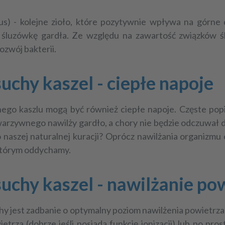
us
) - kolejne zioło, które pozytywnie wpływa na górne 
na śluzówkę gardła. Ze względu na zawartość związków 
ozwój bakterii.
chy kaszel - ciepłe napoje
go kaszlu mogą być również ciepłe napoje. Częste popij
arzywnego nawilży gardło, a chory nie będzie odczuwał dr
naszej naturalnej kuracji? Oprócz nawilżania organizmu
 którym oddychamy.
chy kaszel - nawilżanie po
hy jest zadbanie o optymalny poziom nawilżenia powietrz
rza (dobrze jeśli posiada funkcję jonizacji) lub po pros