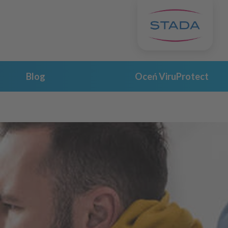
Blog
Oceń ViruProtect