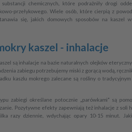
 substancji chemicznych, które podrażniły drogi od
ądkowo-przełykowego. Wiele osób, które cierpią z pow
tanawia się, jakich
domowych sposobów na kaszel
w
kry kaszel - inhalacje
aszel
są inhalacje na bazie naturalnych olejków eteryczn
enia zabiegu potrzebujemy miski z gorącą wodą, ręcznika
padku kaszlu mokrego zalecane są rośliny o tradycyjnym 
typu zabiegi określane potocznie „parówkami” są po
uszanie. Pozytywne efekty zapewniają też inhalacje z soli
lka razy dziennie, wdychając opary 10-15 minut. Jak