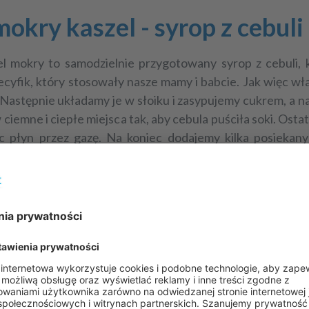
kry kaszel - syrop z cebuli
l
mokry to samodzielnie przygotowany syrop z cebuli, k
ecyfik, który stosowały nasze mamy i babcie. Jak więc w
. Następnie układamy je w słoiku i zasypujemy cukrem, a 
 ciemne i ciepłe miejsca tak, aby cebula puściła soki. Ost
c płyn przez gazę. Na koniec dodajemy kilka posiekan
uli? Warto pić go 2-3 razy dziennie po łyżce stołowej.
okry kaszel - herbatki wyk
h sposobów na mokry kaszel
powinny spróbować naparó
ące rośliny takie jak:
to remedium na kaszel, ból gardła i chrypkę znane już w c
śnie, przeciwskurczowo a takżełagodzić stany zapalne g