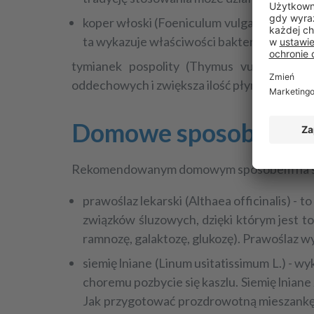
koper włoski (
Foeniculum vulgarae
) - to 
ta wykazuje właściwości bakteriobójcze, 
tymianek pospolity (
Thymus vulgaris
) - 
oddechowych i zwiększa ilość płynnego śluz
Domowe sposoby na su
Rekomendowanym
domowym sposobem na s
prawoślaz lekarski (
Althaea officinalis
) - 
związków śluzowych, dzięki którym jest to
ramnozę, galaktozę, glukozę). Prawoślaz wy
siemię lniane (
Linum usitatissimum L.
) - w
choremu pozbycie się kaszlu. Siemię lniane
Jak przygotować prozdrowotną mieszankę? 