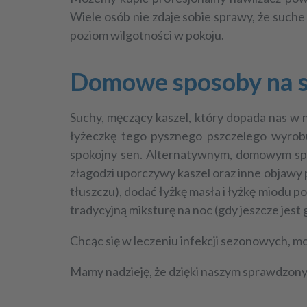
Wiele osób nie zdaje sobie sprawy, że suche 
poziom wilgotności w pokoju.
Domowe sposoby na su
Suchy, męczący kaszel, który dopada nas w n
łyżeczkę tego pysznego pszczelego wyrob
spokojny sen. Alternatywnym,
domowym sp
złagodzi uporczywy kaszel oraz inne objawy 
tłuszczu), dodać łyżkę masła i łyżkę miodu po
tra
dycyjną miksturę na noc (gdy jeszcze jest 
Chcąc się w leczeniu infekcji sezonowych, m
Mamy nadzieję, że dzięki naszym sprawdzo