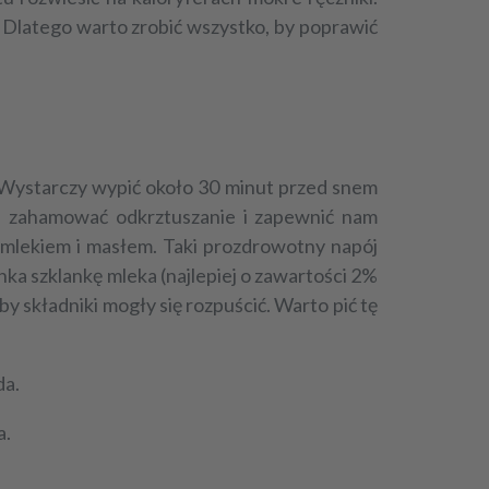
u. Dlatego warto zrobić wszystko, by poprawić
y. Wystarczy wypić około 30 minut przed snem
e
zahamować odkrztuszanie i zapewnić nam
 mlekiem i masłem. Taki prozdrowotny napój
ka szklankę mleka (najlepiej o zawartości 2%
by składniki mogły się rozpuścić. Warto pić tę
da.
a.