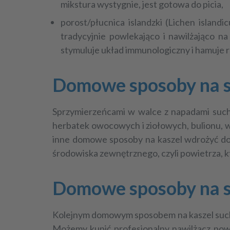
mikstura wystygnie, jest gotowa do picia,
porost/płucnica islandzki (
Lichen islandic
tradycyjnie powlekająco i nawilżająco 
stymuluje układ immunologiczny i hamuje r
Domowe sposoby na su
Sprzymierzeńcami w walce z napadami suche
herbatek owocowych i ziołowych, bulionu, w
inne
domowe sposoby na kaszel
wdrożyć do 
środowiska zewnętrznego, czyli powietrza,
Domowe sposoby na su
Kolejnym
domowym sposobem na kaszel
suc
Możemy kupić profesjonalny nawilżacz powiet