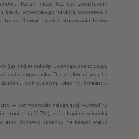
dechowe. Kaszel może też być zwiastunem
odu kaszlu wywołanego infekcją sezonową o
arto spróbować oprócz stosowania leków
ych (np. olejku eukaliptusowego, sosnowego,
 i wybranego olejku. Dobrą alternatywą dla
działaniu wykrztuśnym, takie np. tymianek,
mocne w
rozrzedzeniu zalegającej wydzieliny
 hipertonicznej (3-7%), którą kupimy w każdej
ie inne
domowe sposoby na kaszel
warto