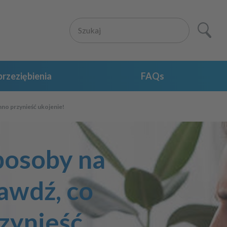
rzeziębienia
FAQs
no przynieść ukojenie!
osoby na
rawdź, co
zynieść